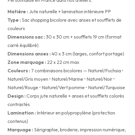
Personnalisé en France dans nos ateliers.
Matière :
Jute naturelle + lamination intérieure PP
Type :
Sac shopping bicolore avec anses et soufflets de
couleurs
Dimensions sac :
30 x 30 cm + soufflets 19 cm (format
carré équilibré)
Dimensions anses :
40 x 3 cm (larges, confort portage)
Zone marquage :
22 x 22 cm max
Couleurs :
7 combinaisons bicolores — Naturel/Fuchsia •
Naturel/Gris moyen • Naturel/Marine • Naturel/Noir •
Naturel/Rouge • Naturel/Vert pomme • Naturel/Turquoise
Design :
Corps jute naturelle + anses et soufflets colorés
contrastés
Lamination :
Intérieur en polypropylène (protection
contenus)
Marquage :
Sérigraphie, broderie, impression numérique,