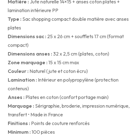
Matière :
Jute naturelle 14×15 + anses coton plates +
lamination intérieure PP
Type :
Sac shopping compact double matière avec anses
plates
Dimensions sac :
25 x 26 cm + soufflets 17 cm (format
compact)
Dimensions anses :
32 x 2,5 cm (plates, coton)
Zone marquage :
15 x 15 cm max
Couleur :
Naturel (jute et coton écru)
Lamination :
Intérieur en polypropylène (protection
contenus)
Anses :
Plates en coton (confort portage main)
Marquage :
Sérigraphie, broderie, impression numérique,
transfert • Made in France
Finitions :
Points de couture renforcés
Minimum :
100 pièces