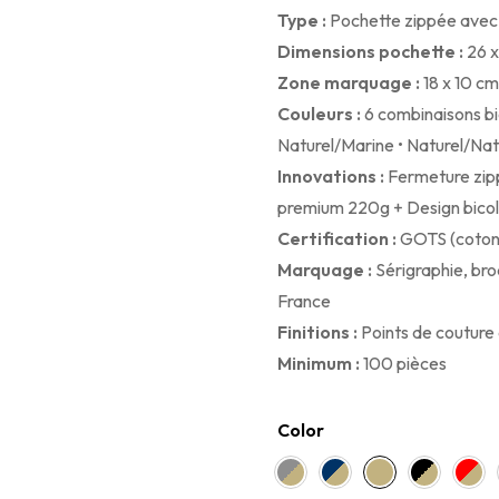
Type :
Pochette zippée avec
Dimensions pochette :
26 x
Zone marquage :
18 x 10 c
Couleurs :
6 combinaisons bi
Naturel/Marine • Naturel/Natu
Innovations :
Fermeture zip
premium 220g + Design bico
Certification :
GOTS (coton 
Marquage :
Sérigraphie, bro
France
Finitions :
Points de couture
Minimum :
100 pièces
Color