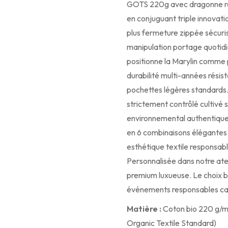
GOTS 220g avec dragonne rév
en conjuguant triple innova
plus fermeture zippée sécuris
manipulation portage quoti
positionne la Marylin comme 
durabilité multi-années rési
pochettes légères standards.
strictement contrôlé cultivé
environnemental authentique v
en 6 combinaisons élégantes 
esthétique textile responsabl
Personnalisée dans notre atel
premium luxueuse. Le choix
événements responsables cad
Matière :
Coton bio 220 g/m
Organic Textile Standard)