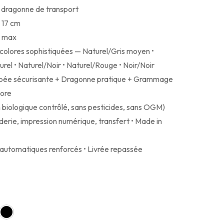
 dragonne de transport
 17 cm
m max
colores sophistiquées — Naturel/Gris moyen •
rel • Naturel/Noir • Naturel/Rouge • Noir/Noir
pée sécurisante + Dragonne pratique + Grammage
lore
biologique contrôlé, sans pesticides, sans OGM)
derie, impression numérique, transfert • Made in
 automatiques renforcés • Livrée repassée