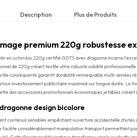
Description
Plus de Produits
mmage premium 220g robustesse ex
ylin en coton bio 220g certifié GOTS avec dragonne incarne l’exc
 de 220g créant textile ultra-robuste solidité professionnelle
tile conséquente garantit durabilité remarquable multi-années ré
retour investissement publicitaire maximisé sur longue durée. Le t
ette des accessoires promotionnels économiques jetables créant im
 dragonne design bicolore
nt contenus sensibles empêchant ouverture accidentelle chutes o
ée facilite considérablement manipulation transport permettant po