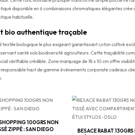
ubli. Cette fonctionnalité pratique transforme simple pochette 
tiqué disponible en 6 combinaisons chromatiques élégantes crée 
tique habituelle.
 bio authentique traçable
textile biologique le plus exigeant garantissant coton cultivé exc
vant santé sols biodiversité agriculteurs. Cette traçabilité comp
ial vérifiable crédible. Zone marquage de 18 x 10 cm offre visibil
 responsable haut de gamme événements corporate cadeaux clients
e.
 SHOPPING 100GRS NON
SSÉ ZIPPÉ : SAN DIEGO
BESACE RABAT 130GRS